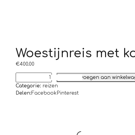
Woestijnreis met k
€
400.00
Toevoegen aan winkelw
Woestijnreis
Categorie:
reizen
met
Facebook
Pinterest
Delen:
korting
aantal