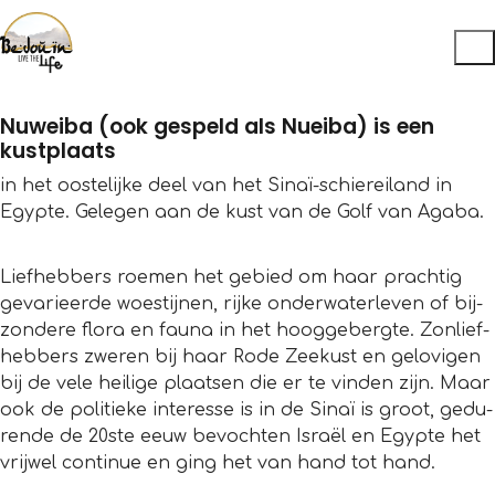
Nuweiba (ook gespeld als Nueiba) is een
kustplaats
in het oostelijke deel van het Sinaï-schiereiland in
Egypte. Gelegen aan de kust van de Golf van Agaba.
Lief­heb­bers roe­men het gebied om haar prach­tig
geva­ri­eerde woes­tij­nen, rijke onder­wa­ter­le­ven of bij­
zon­dere flora en fauna in het hoog­ge­bergte. Zon­lief­
heb­bers zwe­ren bij haar Rode Zee­kust en gelo­vi­gen
bij de vele hei­lige plaat­sen die er te vin­den zijn. Maar
ook de poli­tieke inte­resse is in de Sinaï is groot, gedu­
rende de 20ste eeuw bevoch­ten Israël en Egypte het
vrij­wel con­ti­nue en ging het van hand tot hand.