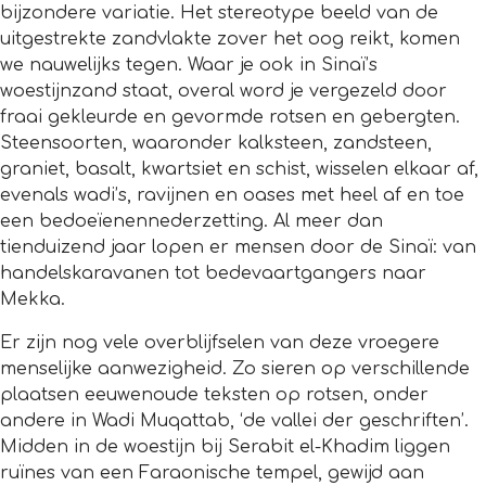
bijzondere variatie. Het stereotype beeld van de
uitgestrekte zandvlakte zover het oog reikt, komen
we nauwelijks tegen. Waar je ook in Sinaï’s
woestijnzand staat, overal word je vergezeld door
fraai gekleurde en gevormde rotsen en gebergten.
Steensoorten, waaronder kalksteen, zandsteen,
graniet, basalt, kwartsiet en schist, wisselen elkaar af,
evenals wadi’s, ravijnen en oases met heel af en toe
een bedoeïenennederzetting. Al meer dan
tienduizend jaar lopen er mensen door de Sinaï: van
handelskaravanen tot bedevaartgangers naar
Mekka.
Er zijn nog vele overblijfselen van deze vroegere
menselijke aanwezigheid. Zo sieren op verschillende
plaatsen eeuwenoude teksten op rotsen, onder
andere in Wadi Muqattab, ‘de vallei der geschriften’.
Midden in de woestijn bij Serabit el-Khadim liggen
ruïnes van een Faraonische tempel, gewijd aan