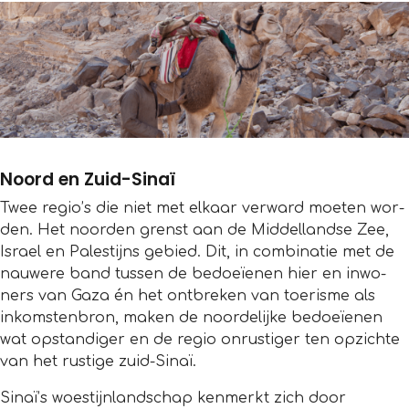
Noord en Zuid-Sinaï
Twee regio’s die niet met elkaar ver­ward moe­ten wor­
den. Het noor­den grenst aan de Mid­del­landse Zee,
Israel en Pales­tijns gebied. Dit, in com­bi­na­tie met de
nau­were band tus­sen de bedoeïenen hier en inwo­
ners van Gaza én het ont­bre­ken van toe­risme als
inkom­sten­bron, maken de noor­de­lijke bedoeïenen
wat opstan­di­ger en de regio onrus­ti­ger ten opzichte
van het rustige zuid-Sinaï.
Sinaï’s woestijnlandschap kenmerkt zich door