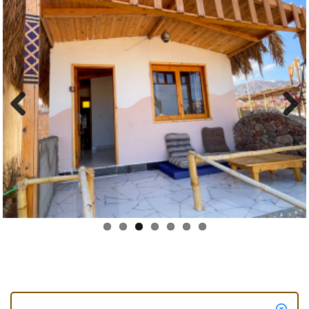
Prev
Next
ious