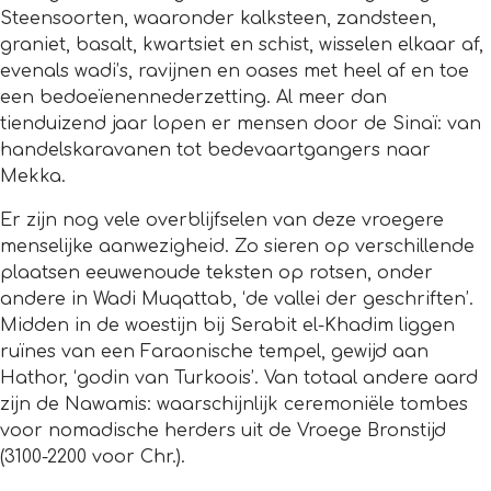
Steensoorten, waaronder kalksteen, zandsteen,
graniet, basalt, kwartsiet en schist, wisselen elkaar af,
evenals wadi’s, ravijnen en oases met heel af en toe
een bedoeïenennederzetting. Al meer dan
tienduizend jaar lopen er mensen door de Sinaï: van
handelskaravanen tot bedevaartgangers naar
Mekka.
Er zijn nog vele overblijfselen van deze vroegere
menselijke aanwezigheid. Zo sieren op verschillende
plaatsen eeuwenoude teksten op rotsen, onder
andere in Wadi Muqattab, ‘de vallei der geschriften’.
Midden in de woestijn bij Serabit el-Khadim liggen
ruïnes van een Faraonische tempel, gewijd aan
Hathor, ‘godin van Turkoois’. Van totaal andere aard
zijn de Nawamis: waarschijnlijk ceremoniële tombes
voor nomadische herders uit de Vroege Bronstijd
(3100-2200 voor Chr.).