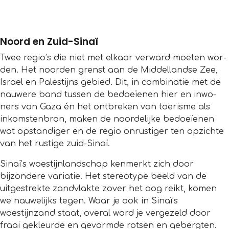
Noord en Zuid-Sinaï
Twee regio’s die niet met elkaar ver­ward moe­ten wor­
den. Het noor­den grenst aan de Mid­del­landse Zee,
Israel en Pales­tijns gebied. Dit, in com­bi­na­tie met de
nau­were band tus­sen de bedoeïenen hier en inwo­
ners van Gaza én het ont­bre­ken van toe­risme als
inkom­sten­bron, maken de noor­de­lijke bedoeïenen
wat opstan­di­ger en de regio onrus­ti­ger ten opzichte
van het rustige zuid-Sinaï.
Sinaï’s woestijnlandschap kenmerkt zich door
bijzondere variatie. Het stereotype beeld van de
uitgestrekte zandvlakte zover het oog reikt, komen
we nauwelijks tegen. Waar je ook in Sinaï’s
woestijnzand staat, overal word je vergezeld door
fraai gekleurde en gevormde rotsen en gebergten.